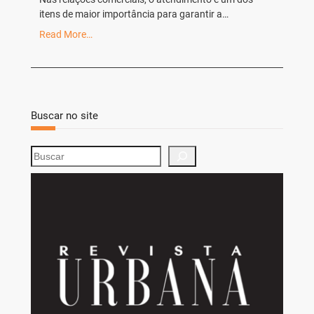
itens de maior importância para garantir a…
Read More…
Buscar no site
S
e
a
r
c
h