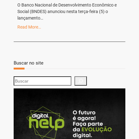
O Banco Nacional de Desenvolvimento Econômico e
Social (BNDES) anunciou nesta terça-feira (5) o
lançamento…
Read More…
Buscar no site
S
e
a
r
c
h