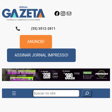
Pular
para
Facebook
Instagram
E-mail
o
conteúdo
(55) 3512-2811
ANUNCIE!
ASSINAR JORNAL IMPRESSO!
Search