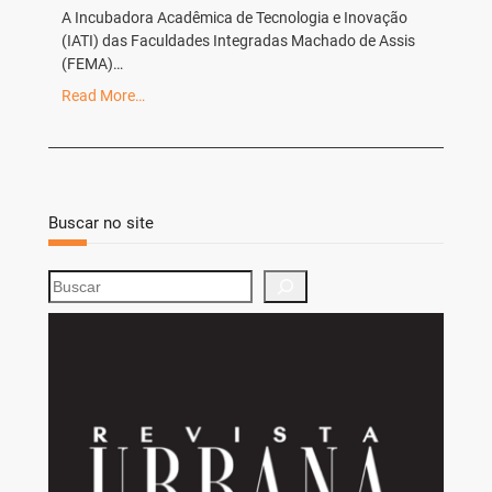
A Incubadora Acadêmica de Tecnologia e Inovação
(IATI) das Faculdades Integradas Machado de Assis
(FEMA)…
Read More…
Buscar no site
S
e
a
r
c
h