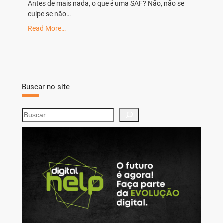
Antes de mais nada, o que é uma SAF? Não, não se
culpe se não…
Read More…
Buscar no site
S
e
a
r
c
h