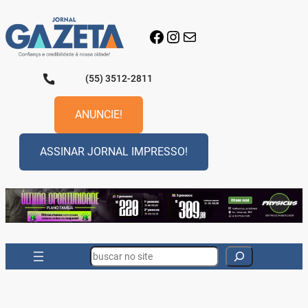
Pular
para
Facebook
Instagram
E-mail
o
conteúdo
(55) 3512-2811
ANUNCIE!
ASSINAR JORNAL IMPRESSO!
Search