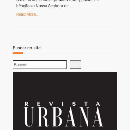
bênçãos a Nossa Senhora de…
Read More…
Buscar no site
S
e
a
r
c
h