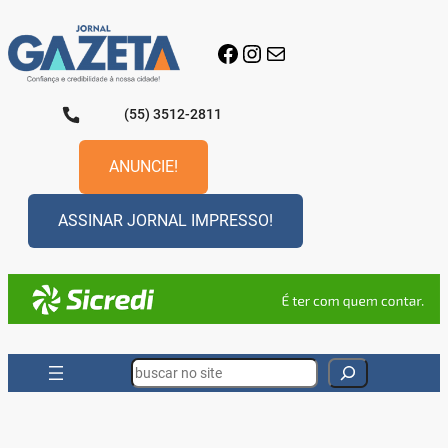
Pular
para
Facebook
Instagram
E-mail
o
conteúdo
(55) 3512-2811
ANUNCIE!
ASSINAR JORNAL IMPRESSO!
Search