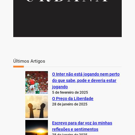
Últimos Artigos
O Inter não está jogando nem perto
do que sabe, pode e deveria estar
jogando
5 de fevereiro de 2025
O Preço da Liberdade
28 de janeiro de 2025
Escrevo para dar voz às minhas
reflexões e sentimentos