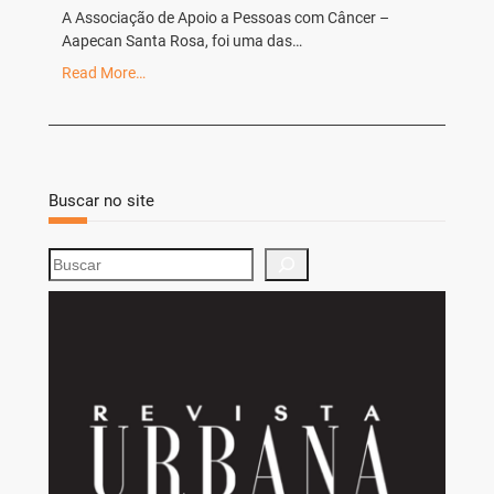
A Associação de Apoio a Pessoas com Câncer –
Aapecan Santa Rosa, foi uma das…
Read More…
Buscar no site
S
e
a
r
c
h