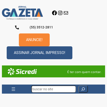
Pular
para
Facebook
Instagram
E-mail
o
conteúdo
(55) 3512-2811
ANUNCIE!
ASSINAR JORNAL IMPRESSO!
Search