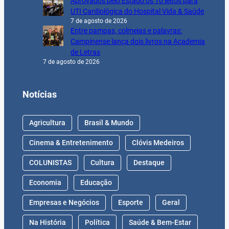
Aprovados pelo Estado os 10 leitos para
UTI Cardiológica do Hospital Vida & Saúde
7 de agosto de 2026
Entre pampas, colmeias e palavras:
Campinense lança dois livros na Academia
de Letras
7 de agosto de 2026
Notícias
Agricultura
Brasil & Mundo
Cinema & Entretenimento
Clóvis Medeiros
COLUNISTAS
Cultura
Destaque
Economia
Educação
Empresas e Negócios
Esporte
Geral
Na História
Política
Saúde & Bem-Estar