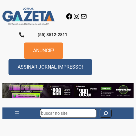
Pular
para
Facebook
Instagram
E-mail
o
conteúdo
(55) 3512-2811
ANUNCIE!
ASSINAR JORNAL IMPRESSO!
Search