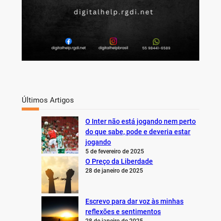
Últimos Artigos
O Inter não está jogando nem perto
do que sabe, pode e deveria estar
jogando
5 de fevereiro de 2025
O Preço da Liberdade
28 de janeiro de 2025
Escrevo para dar voz às minhas
reflexões e sentimentos