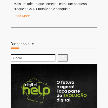
Mais um talento que começou como um pequeno
craque da ASR Futsal e hoje conquista…
Read More…
Buscar no site
S
e
a
r
c
h