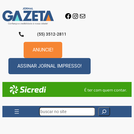
Pular
para
Facebook
Instagram
E-mail
o
conteúdo
(55) 3512-2811
ANUNCIE!
ASSINAR JORNAL IMPRESSO!
Search