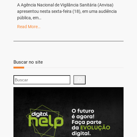
A Agência Nacional de Vigilância Sanitária (Anvisa)
apresentou nesta sexta-feira (18), em uma audiência
pública, em…
Read More…
Buscar no site
S
e
a
r
c
h