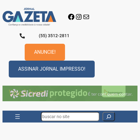
Pular
para
Facebook
Instagram
E-mail
o
conteúdo
(55) 3512-2811
ANUNCIE!
ASSINAR JORNAL IMPRESSO!
Search