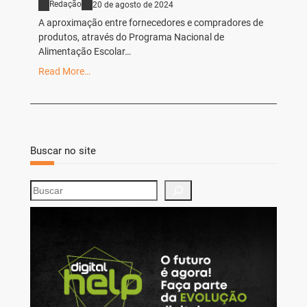
Redação
20 de agosto de 2024
A aproximação entre fornecedores e compradores de
produtos, através do Programa Nacional de
Alimentação Escolar…
Read More…
Buscar no site
S
e
a
r
c
h