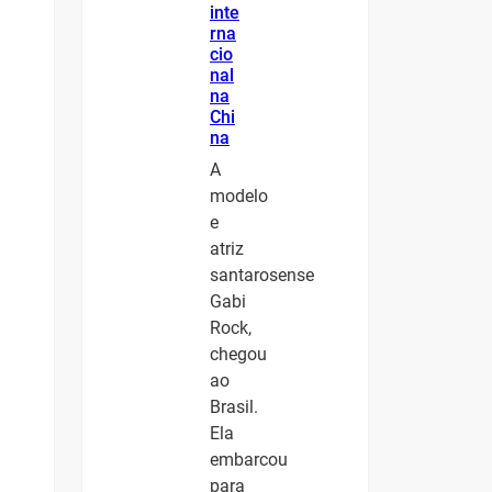
inte
rna
cio
nal
na
Chi
na
A
modelo
e
atriz
santarosense
Gabi
Rock,
chegou
ao
Brasil.
Ela
embarcou
para