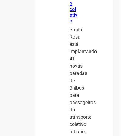
e
col
etiv
o
Santa
Rosa
está
implantando
41
novas
paradas
de
ônibus
para
passageiros
do
transporte
coletivo
urbano.