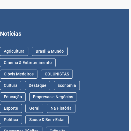
Notícias
Agricultura
Brasil & Mundo
Cinema & Entretenimento
Clóvis Medeiros
COLUNISTAS
Cultura
Destaque
Economia
Educação
Empresas e Negócios
Esporte
Geral
Na História
Política
Saúde & Bem-Estar