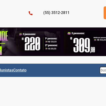
(55) 3512-2811
Sea
lunistas
Contato