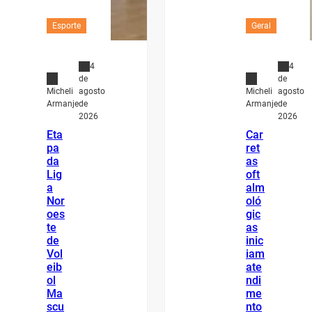
Esporte
Geral
4
4
de
de
agosto
agosto
Micheli
Micheli
de
de
Armanje
Armanje
2026
2026
Eta
Car
pa
ret
da
as
Lig
oft
a
alm
Nor
oló
oes
gic
te
as
de
inic
Vol
iam
eib
ate
ol
ndi
Ma
me
scu
nto