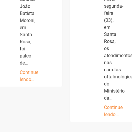
segunda-
João
feira
Batista
(03),
Moroni,
em
em
Santa
Santa
Rosa,
Rosa,
os
foi
atendimento
palco
nas
de…
carretas
Continue
oftalmológic
lendo…
do
Ministério
da…
Continue
lendo…