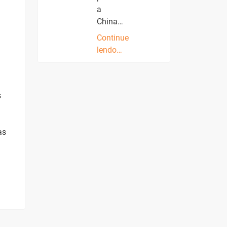
a
China…
Continue
lendo…
s
as