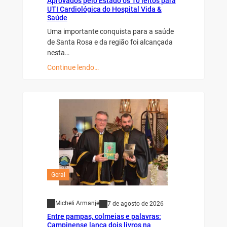
Aprovados pelo Estado os 10 leitos para
UTI Cardiológica do Hospital Vida &
Saúde
Uma importante conquista para a saúde
de Santa Rosa e da região foi alcançada
nesta…
Continue lendo…
Geral
Micheli Armanje
7 de agosto de 2026
Entre pampas, colmeias e palavras:
Campinense lança dois livros na