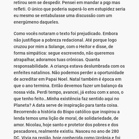
retirou sem se despedir. Pensei em mandar a pqp mas
refleti. O único que poderia superá-lo em estupidez seria
eu mesmo se entabulasse uma discussão com um
energúmeno daqueles.
Como vocês notaram o texto foi prejudicado. Embora
não justifique a pobreza redacional. Até porque logo
cruzou por mim a Solange, com o Heitor e disse, de
forma simpática: segue escrevendo, não queremos
atrapalhar, adoramos tuas crônicas. Quanta
responsabilidade. A criança estava deslumbrada com os
enfeites natalinos. Não podemos perder a oportunidade
de acreditar em Papai Noel. Natal também é época em
que o ano termina. Então devemos fazer um balanço da
nossa vida. Perdi tempo, avancei, já estou com x anos, o
que tenho feito…Minha existência faz sentido aqui no
Planeta? A data serve de inspiração para tanta coisa.
Recorrendo a história do Bispo católico que inspirou a
lenda temos uma lição de moral, de solidariedade, de
amor. Nicolau, hoje santo e protetor dos pobres e dos
pescadores, realmente existiu. Nasceu no ano de 280
DC. Vivia na região, hoje conhecida como Ucrânia e foi