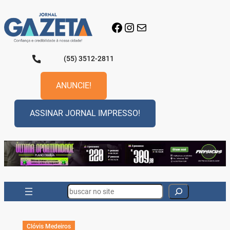
Pular
para
Facebook
Instagram
E-mail
o
conteúdo
(55) 3512-2811
ANUNCIE!
ASSINAR JORNAL IMPRESSO!
Search
Clóvis Medeiros