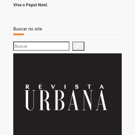
Viva o Papai Noel.
Buscar no site
S
e
a
r
c
h