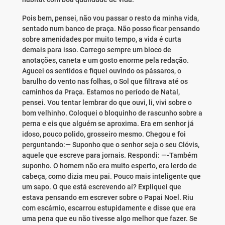
Pois bem, pensei, não vou passar o resto da minha vida,
sentado num banco de praça. Não posso ficar pensando
sobre amenidades por muito tempo, a vida é curta
demais para isso. Carrego sempre um bloco de
anotações, caneta e um gosto enorme pela redação.
Agucei os sentidos e fiquei ouvindo os pássaros, o
barulho do vento nas folhas, o Sol que filtrava até os
caminhos da Praça. Estamos no período de Natal,
pensei. Vou tentar lembrar do que ouvi, li, vivi sobre o
bom velhinho. Coloquei o bloquinho de rascunho sobre a
perna e eis que alguém se aproxima. Era em senhor já
idoso, pouco polido, grosseiro mesmo. Chegou e foi
perguntando:— Suponho que o senhor seja o seu Clóvis,
aquele que escreve para jornais. Respondi: —-Também
suponho. O homem não era muito esperto, era lerdo de
cabeça, como dizia meu pai. Pouco mais inteligente que
um sapo. O que está escrevendo aí? Expliquei que
estava pensando em escrever sobre o Papai Noel. Riu
com escárnio, escarrou estupidamente e disse que era
uma pena que eu não tivesse algo melhor que fazer. Se