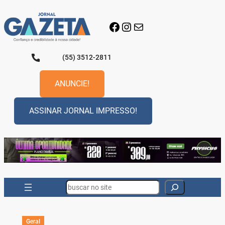
Pular
para
Facebook
Instagram
E-mail
o
conteúdo
(55) 3512-2811
ANUNCIE!
ASSINAR JORNAL IMPRESSO!
Search
Geral