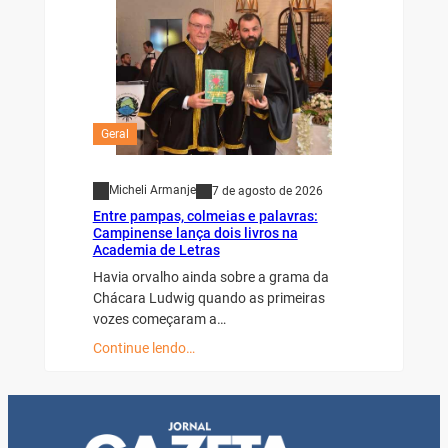
Geral
Micheli Armanje
7 de agosto de 2026
Entre pampas, colmeias e palavras:
Campinense lança dois livros na
Academia de Letras
Havia orvalho ainda sobre a grama da
Chácara Ludwig quando as primeiras
vozes começaram a…
Continue lendo…