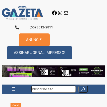
Pular
para
Facebook
Instagram
E-mail
o
conteúdo
(55) 3512-2811
ANUNCIE!
ASSINAR JORNAL IMPRESSO!
Search
Geral