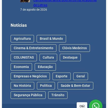
Campinense lança dois livros na Academia
de Letras
7 de agosto de 2026
Notícias
Agricultura
Brasil & Mundo
Cinema & Entretenimento
Clóvis Medeiros
COLUNISTAS
Cultura
Destaque
Economia
Educação
Empresas e Negócios
Esporte
Geral
Na História
Política
Saúde & Bem-Estar
Segurança Pública
Trânsito
Olá!