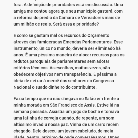
fora. A definição de prioridades está em discussão. Uma
amiga me contou agora que seu município gastará, com
a reforma do prédio da Câmara de Vereadores mais de
um milhão de reais. Será essa a prioridade?
E como se gastam mal os recursos do Orçamento
através das famigeradas Emendas Parlamentares. Esse
instrumento, único no mundo, deveria ser eliminado há
anos. É uma péssima maneira de alocar recursos para os
redutos paroquiais de parlamentares sem adotar
critérios técnicos. As escolhas, muitas vezes, não
obedecem objetivos nem transparência. É péssima a
ideia de deixar à mercê dos senhores do Congresso
Nacional o suado dinheiro do contribuinte.
Fazia tempo que eu não chegava no Salão em frente a
minha morada em São Francisco de Assis. Estive lá na
semana passada. Assistia um jogo de bocha e tomava
uma latinha de cerveja quando, de repente, um som
altíssimo invadiu nossa paz. Vinha de um carro recém
chegado. Dele desceu um jovem cabeludo, de meia
idade. Sentou próximo de onde conversávamos. Umas