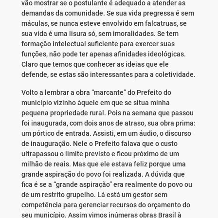
vão mostrar se o postulante é adequado a atender as
demandas da comunidade. Se sua vida pregressa é sem
máculas, se nunca esteve envolvido em falcatruas, se
sua vida é uma lisura só, sem imoralidades. Se tem
formação intelectual suficiente para exercer suas
funções, não pode ter apenas afinidades ideológicas.
Claro que temos que conhecer as ideias que ele
defende, se estas são interessantes para a coletividade.
Volto a lembrar a obra “marcante” do Prefeito do
município vizinho àquele em que se situa minha
pequena propriedade rural. Pois na semana que passou
foi inaugurada, com dois anos de atraso, sua obra prima:
um pórtico de entrada. Assisti, em um áudio, o discurso
de inauguração. Nele o Prefeito falava que o custo
ultrapassou o limite previsto e ficou próximo de um
milhão de reais. Mas que ele estava feliz porque uma
grande aspiração do povo foi realizada. A dúvida que
fica é se a “grande aspiração” era realmente do povo ou
de um restrito grupelho. Lá está um gestor sem
competência para gerenciar recursos do orçamento do
seu município. Assim vimos inúmeras obras Brasil à