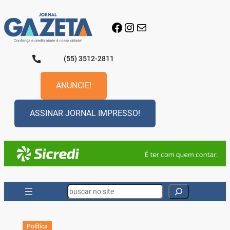
Pular
para
Facebook
Instagram
E-mail
o
conteúdo
(55) 3512-2811
ANUNCIE!
ASSINAR JORNAL IMPRESSO!
Search
Política