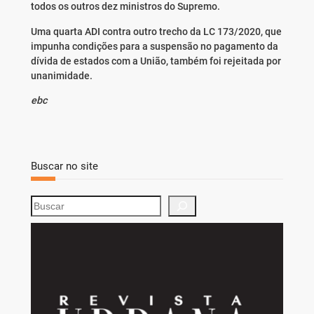
todos os outros dez ministros do Supremo.
Uma quarta ADI contra outro trecho da LC 173/2020, que
impunha condições para a suspensão no pagamento da
dívida de estados com a União, também foi rejeitada por
unanimidade.
ebc
Buscar no site
S
e
a
r
c
h