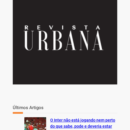
r
c
h
Últimos Artigos
O Inter não está jogando nem perto
do que sabe, pode e deveria estar