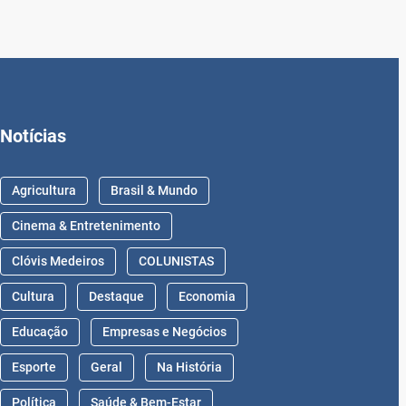
Notícias
Agricultura
Brasil & Mundo
Cinema & Entretenimento
Clóvis Medeiros
COLUNISTAS
Cultura
Destaque
Economia
Educação
Empresas e Negócios
Esporte
Geral
Na História
Política
Saúde & Bem-Estar