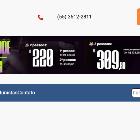
(55) 3512-2811
Sea
lunistas
Contato