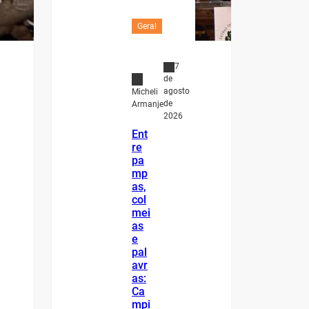
Geral
7
de
agosto
Micheli
de
Armanje
2026
Ent
re
pa
mp
as,
col
mei
as
e
pal
avr
as:
Ca
mpi