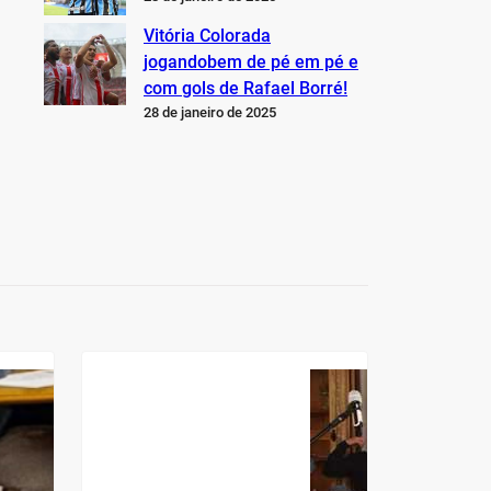
Vitória Colorada
jogandobem de pé em pé e
com gols de Rafael Borré!
28 de janeiro de 2025