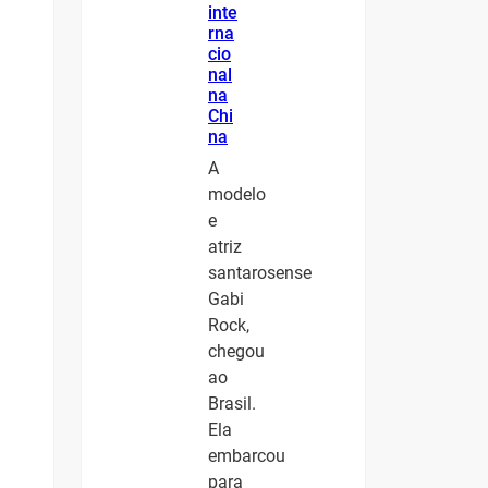
inte
rna
cio
nal
na
Chi
na
A
modelo
e
atriz
santarosense
Gabi
Rock,
chegou
ao
Brasil.
Ela
embarcou
para