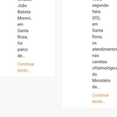
segunda-
João
feira
Batista
(03),
Moroni,
em
em
Santa
Santa
Rosa,
Rosa,
os
foi
atendimento
palco
nas
de…
carretas
Continue
oftalmológic
lendo…
do
Ministério
da…
Continue
lendo…