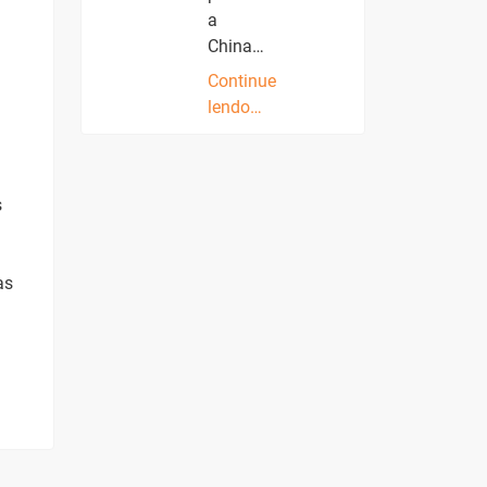
a
China…
Continue
lendo…
s
as