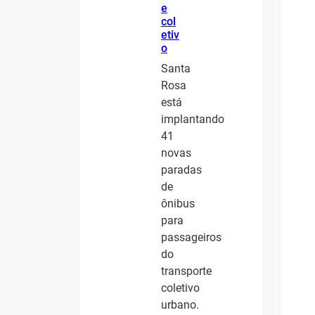
e
col
etiv
o
Santa
Rosa
está
implantando
41
novas
paradas
de
ônibus
para
passageiros
do
transporte
coletivo
urbano.