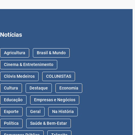
Notícias
Agricultura
Brasil & Mundo
Cinema & Entretenimento
Clóvis Medeiros
COLUNISTAS
Cultura
Destaque
Economia
Educação
Empresas e Negócios
Esporte
Geral
Na História
Política
Saúde & Bem-Estar