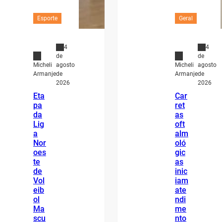
Esporte
Geral
4
4
de
de
agosto
agosto
Micheli
Micheli
de
de
Armanje
Armanje
2026
2026
Eta
Car
pa
ret
da
as
Lig
oft
a
alm
Nor
oló
oes
gic
te
as
de
inic
Vol
iam
eib
ate
ol
ndi
Ma
me
scu
nto