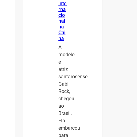
inte
rna
cio
nal
na
Chi
na
A
modelo
e
atriz
santarosense
Gabi
Rock,
chegou
ao
Brasil.
Ela
embarcou
para