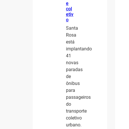
e
col
etiv
o
Santa
Rosa
está
implantando
41
novas
paradas
de
ônibus
para
passageiros
do
transporte
coletivo
urbano.