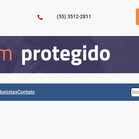
(55) 3512-2811
Sea
lunistas
Contato