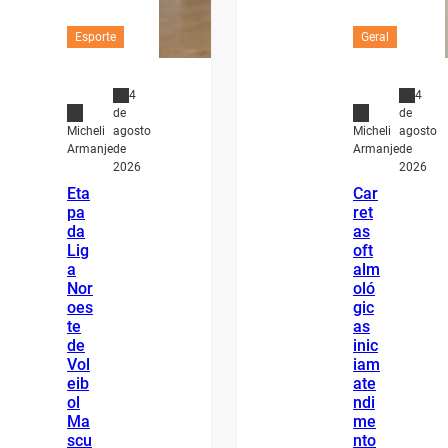
Esporte
Geral
4
4
de
de
agosto
agosto
Micheli
Micheli
de
de
Armanje
Armanje
2026
2026
Eta
Car
pa
ret
da
as
Lig
oft
a
alm
Nor
oló
oes
gic
te
as
de
inic
Vol
iam
eib
ate
ol
ndi
Ma
me
scu
nto