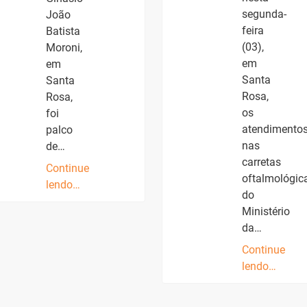
segunda-
João
feira
Batista
(03),
Moroni,
em
em
Santa
Santa
Rosa,
Rosa,
os
foi
atendimento
palco
nas
de…
carretas
Continue
oftalmológic
lendo…
do
Ministério
da…
Continue
lendo…