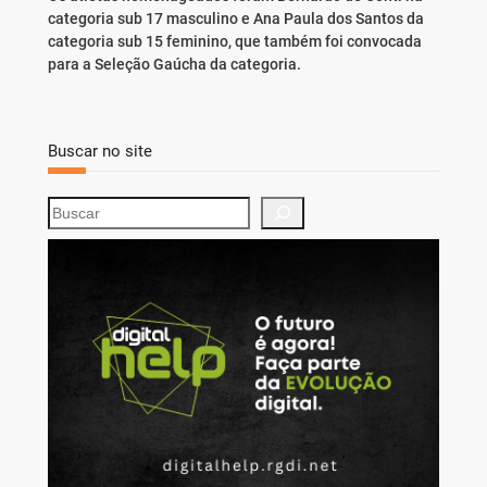
categoria sub 17 masculino e Ana Paula dos Santos da
categoria sub 15 feminino, que também foi convocada
para a Seleção Gaúcha da categoria.
Buscar no site
S
e
a
r
c
h