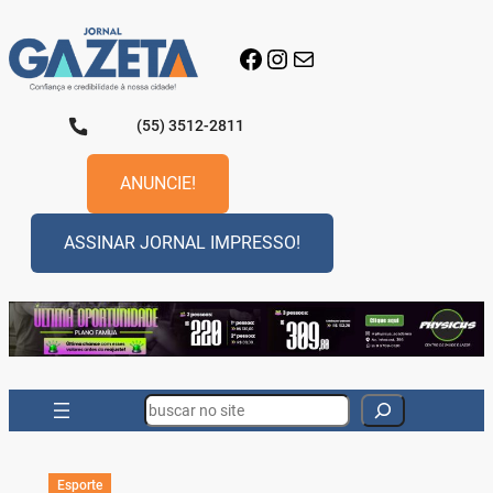
Pular
para
Facebook
Instagram
E-mail
o
conteúdo
(55) 3512-2811
ANUNCIE!
ASSINAR JORNAL IMPRESSO!
Search
Esporte