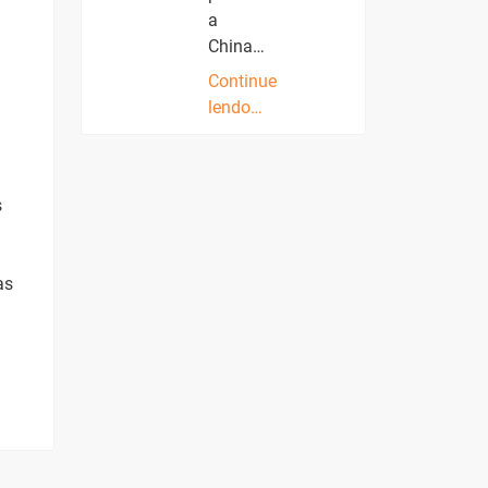
a
China…
Continue
lendo…
s
as