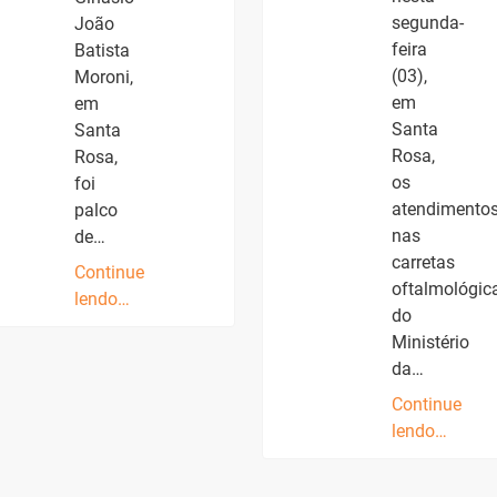
segunda-
João
feira
Batista
(03),
Moroni,
em
em
Santa
Santa
Rosa,
Rosa,
os
foi
atendimento
palco
nas
de…
carretas
Continue
oftalmológic
lendo…
do
Ministério
da…
Continue
lendo…