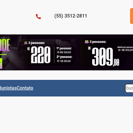
(55) 3512-2811
Sea
lunistas
Contato