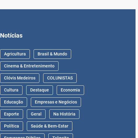
Notícias
Agricultura
Brasil & Mundo
Cinema & Entretenimento
Clóvis Medeiros
COLUNISTAS
Cultura
Destaque
Economia
Educação
Empresas e Negócios
Esporte
Geral
Na História
Política
Saúde & Bem-Estar