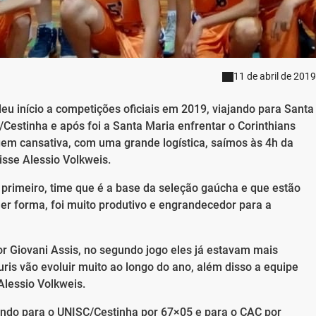
11 de abril de 2019
eu início a competições oficiais em 2019, viajando para Santa
Cestinha e após foi a Santa Maria enfrentar o Corinthians
em cansativa, com uma grande logística, saímos às 4h da
isse Alessio Volkweis.
 primeiro, time que é a base da seleção gaúcha e que estão
er forma, foi muito produtivo e engrandecedor para a
r Giovani Assis, no segundo jogo eles já estavam mais
is vão evoluir muito ao longo do ano, além disso a equipe
Alessio Volkweis.
dendo para o UNISC/Cestinha por 67×05 e para o CAC por