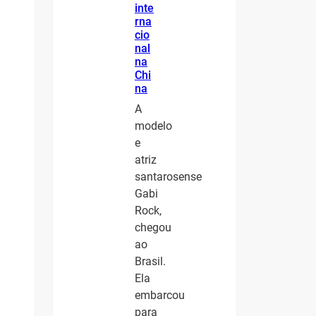
inte
rna
cio
nal
na
Chi
na
A
modelo
e
atriz
santarosense
Gabi
Rock,
chegou
ao
Brasil.
Ela
embarcou
para