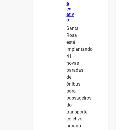
e
col
etiv
o
Santa
Rosa
está
implantando
41
novas
paradas
de
ônibus
para
passageiros
do
transporte
coletivo
urbano.