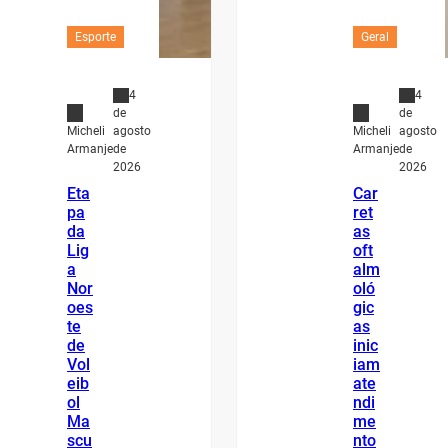
Esporte
Geral
4
4
de
de
agosto
agosto
Micheli
Micheli
de
de
Armanje
Armanje
2026
2026
Eta
Car
pa
ret
da
as
Lig
oft
a
alm
Nor
oló
oes
gic
te
as
de
inic
Vol
iam
eib
ate
ol
ndi
Ma
me
scu
nto