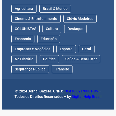
Agricultura
Brasil & Mundo
Cinema & Entretenimento
Clóvis Medeiros
COLUNISTAS
Cultura
Destaque
Economia
Educação
Empresas e Negócios
Esporte
Geral
Na História
Política
Saúde & Bem-Estar
Segurança Pública
Trânsito
© 2024 Jornal Gazeta. CNPJ:
10.418.021/0001-85
–
Todos os Direitos Reservados – by
Digital Help Brasil