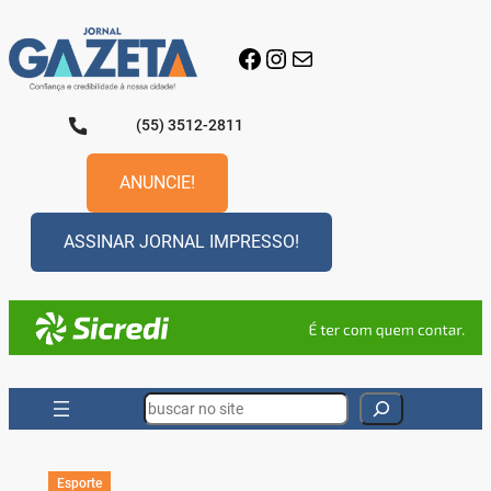
Pular
para
Facebook
Instagram
E-mail
o
conteúdo
(55) 3512-2811
ANUNCIE!
ASSINAR JORNAL IMPRESSO!
Search
Esporte