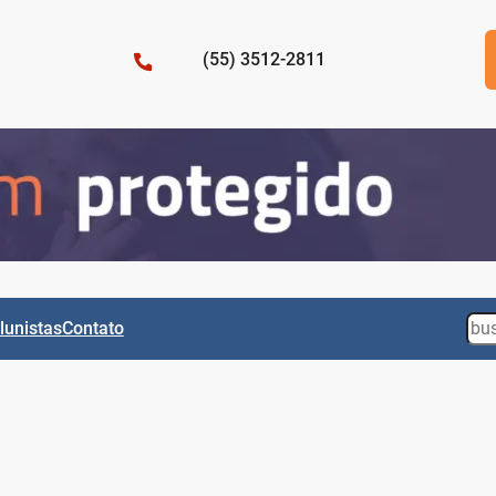
(55) 3512-2811
Sea
lunistas
Contato