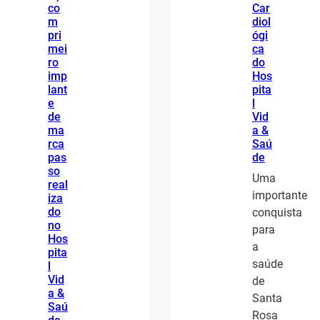
co
Car
m
diol
pri
ógi
mei
ca
ro
do
imp
Hos
lant
pita
e
l
de
Vid
ma
a &
rca
Saú
pas
de
so
Uma
real
importante
iza
do
conquista
no
para
Hos
a
pita
saúde
l
Vid
de
a &
Santa
Saú
Rosa