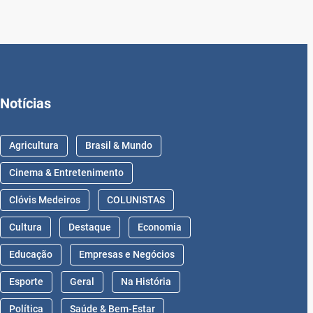
Notícias
Agricultura
Brasil & Mundo
Cinema & Entretenimento
Clóvis Medeiros
COLUNISTAS
Cultura
Destaque
Economia
Educação
Empresas e Negócios
Esporte
Geral
Na História
Política
Saúde & Bem-Estar