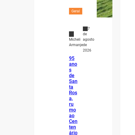
Geral
7
de
agosto
Micheli
de
Armanje
2026
95
ano
s
de
San
ta
Ros
a,
ru
mo
ao
Cen
ten
ário