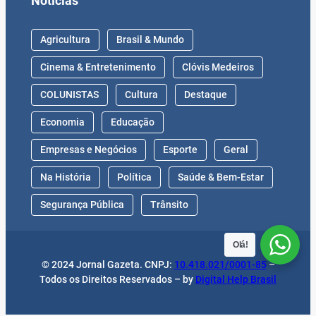
Notícias
Agricultura
Brasil & Mundo
Cinema & Entretenimento
Clóvis Medeiros
COLUNISTAS
Cultura
Destaque
Economia
Educação
Empresas e Negócios
Esporte
Geral
Na História
Política
Saúde & Bem-Estar
Segurança Pública
Trânsito
Olá!
© 2024 Jornal Gazeta. CNPJ:
10.418.021/0001-85
–
Todos os Direitos Reservados – by
Digital Help Brasil