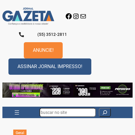
Pular
para
Facebook
Instagram
E-mail
o
conteúdo
(55) 3512-2811
ANUNCIE!
ASSINAR JORNAL IMPRESSO!
Search
Geral