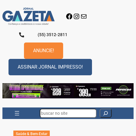
Pular
para
Facebook
Instagram
E-mail
o
conteúdo
(55) 3512-2811
ANUNCIE!
ASSINAR JORNAL IMPRESSO!
Search
Saúde & Bem-Estar