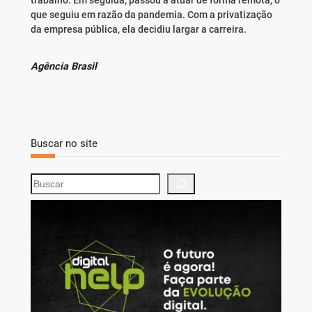
que seguiu em razão da pandemia. Com a privatização
da empresa pública, ela decidiu largar a carreira.
Agência Brasil
Buscar no site
S
e
a
r
c
h