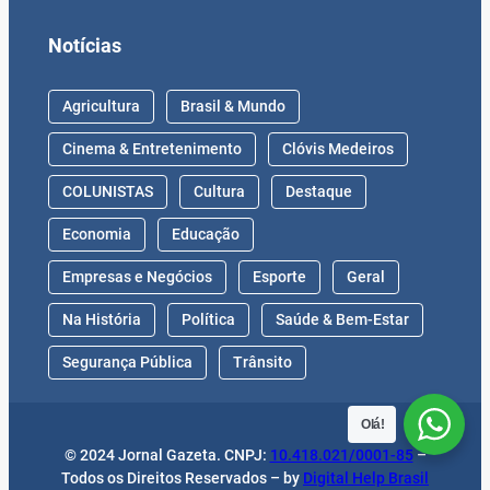
Notícias
Agricultura
Brasil & Mundo
Cinema & Entretenimento
Clóvis Medeiros
COLUNISTAS
Cultura
Destaque
Economia
Educação
Empresas e Negócios
Esporte
Geral
Na História
Política
Saúde & Bem-Estar
Segurança Pública
Trânsito
Olá!
© 2024 Jornal Gazeta. CNPJ:
10.418.021/0001-85
–
Todos os Direitos Reservados – by
Digital Help Brasil