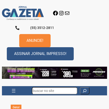
Pular
para
Facebook
Instagram
E-mail
o
conteúdo
(55) 3512-2811
ANUNCIE!
ASSINAR JORNAL IMPRESSO!
Search
Geral