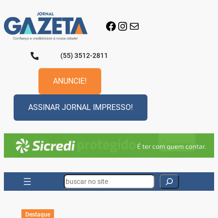
Pular
para
Facebook
Instagram
E-mail
o
conteúdo
(55) 3512-2811
ANUNCIE!
ASSINAR JORNAL IMPRESSO!
Search
Destaque