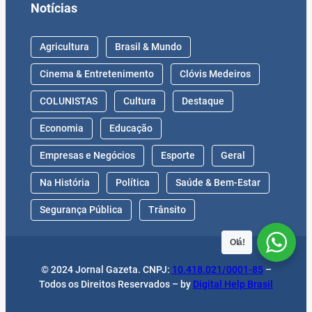
Notícias
Agricultura
Brasil & Mundo
Cinema & Entretenimento
Clóvis Medeiros
COLUNISTAS
Cultura
Destaque
Economia
Educação
Empresas e Negócios
Esporte
Geral
Na História
Política
Saúde & Bem-Estar
Segurança Pública
Trânsito
Olá!
© 2024 Jornal Gazeta. CNPJ:
10.418.021/0001-85
–
Todos os Direitos Reservados – by
Digital Help Brasil