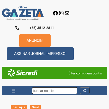
Pular
para
Facebook
Instagram
E-mail
o
conteúdo
(55) 3512-2811
ANUNCIE!
ASSINAR JORNAL IMPRESSO!
Search
Destaque
Geral