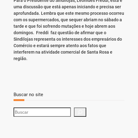
Para o Presidente do Sindilojas, Leonides Freddi, esta é
uma discussão que está apenas iniciando e precisa ser
aprofundada. Lembra que este mesmo processo ocorreu
com os supermercados, que sequer abriam no sábado a
tarde e que foi sofrendo mutações e hoje abrem aos
domingos. Freddi faz questão de afirmar que o
Sindilojas representa os interesses dos empresários do
Comércio e estará sempre atento aos fatos que
interferem na atividade comercial de Santa Rosa e
região.
Buscar no site
S
e
a
r
c