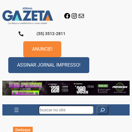
Pular
para
Facebook
Instagram
E-mail
o
conteúdo
(55) 3512-2811
ANUNCIE!
ASSINAR JORNAL IMPRESSO!
Search
Destaque