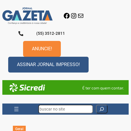
Pular
para
Facebook
Instagram
E-mail
o
conteúdo
(55) 3512-2811
ANUNCIE!
ASSINAR JORNAL IMPRESSO!
Search
Geral