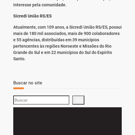
interesse pela comunidade.
Sicredi União RS/ES
Atualmente, com 109 anos, a Sicredi União RS/ES, possui
mais de 180 mil associados, mais de 900 colaboradores
e 55 agências, distribuídas em 39 municípios
pertencentes às regiões Noroeste e Missões do Rio
Grande do Sul e em 22 municípios do Sul do Espírito
Santo.
Buscar no site
S
e
a
r
c
h