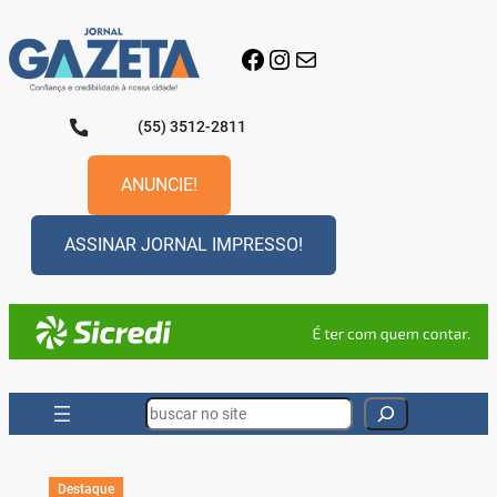
Pular
para
Facebook
Instagram
E-mail
o
conteúdo
(55) 3512-2811
ANUNCIE!
ASSINAR JORNAL IMPRESSO!
Search
Destaque