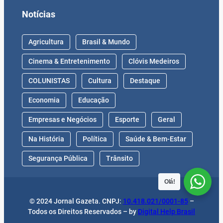
Notícias
Agricultura
Brasil & Mundo
Cinema & Entretenimento
Clóvis Medeiros
COLUNISTAS
Cultura
Destaque
Economia
Educação
Empresas e Negócios
Esporte
Geral
Na História
Política
Saúde & Bem-Estar
Segurança Pública
Trânsito
Olá!
© 2024 Jornal Gazeta. CNPJ:
10.418.021/0001-85
–
Todos os Direitos Reservados – by
Digital Help Brasil