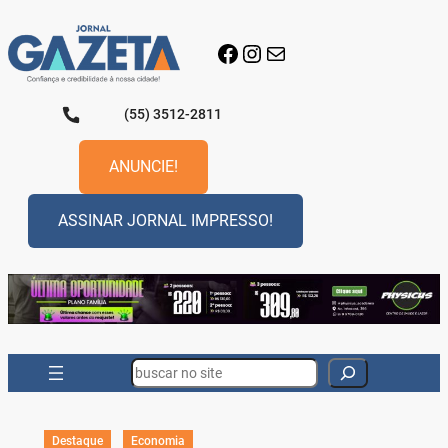
Pular
para
Facebook
Instagram
E-mail
o
conteúdo
(55) 3512-2811
ANUNCIE!
ASSINAR JORNAL IMPRESSO!
Search
Destaque
Economia