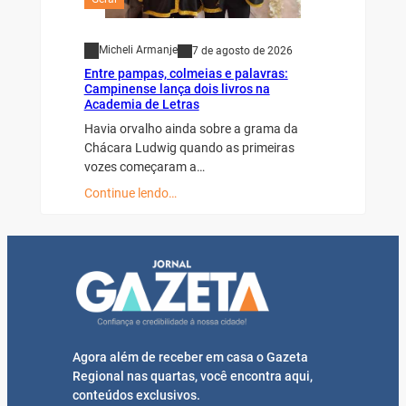
Micheli Armanje
7 de agosto de 2026
Entre pampas, colmeias e palavras:
Campinense lança dois livros na
Academia de Letras
Havia orvalho ainda sobre a grama da
Chácara Ludwig quando as primeiras
vozes começaram a…
Continue lendo…
Agora além de receber em casa o Gazeta
Regional nas quartas, você encontra aqui,
conteúdos exclusivos.