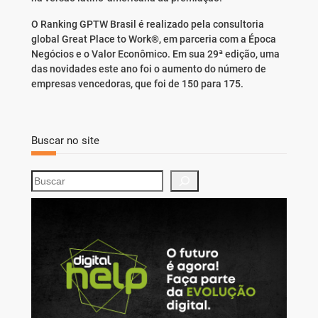
O Ranking GPTW Brasil é realizado pela consultoria
global Great Place to Work®, em parceria com a Época
Negócios e o Valor Econômico. Em sua 29ª edição, uma
das novidades este ano foi o aumento do número de
empresas vencedoras, que foi de 150 para 175.
Buscar no site
S
e
a
r
c
h