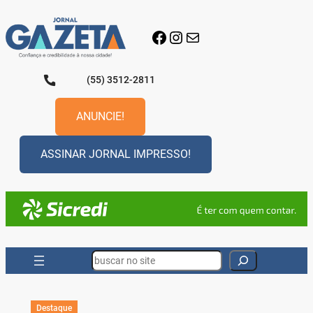
Pular
para
Facebook
Instagram
E-mail
o
conteúdo
(55) 3512-2811
ANUNCIE!
ASSINAR JORNAL IMPRESSO!
Search
Destaque