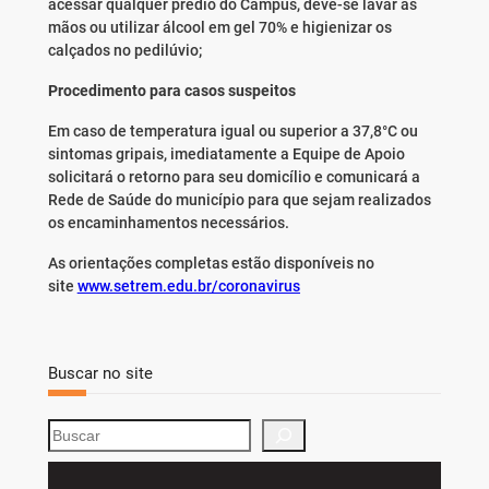
acessar qualquer prédio do Campus, deve-se lavar as
mãos ou utilizar álcool em gel 70% e higienizar os
calçados no pedilúvio;
Procedimento para casos suspeitos
Em caso de temperatura igual ou superior a 37,8°C ou
sintomas gripais, imediatamente a Equipe de Apoio
solicitará o retorno para seu domicílio e comunicará a
Rede de Saúde do município para que sejam realizados
os encaminhamentos necessários.
As orientações completas estão disponíveis no
site
www.setrem.edu.br/coronavirus
Buscar no site
S
e
a