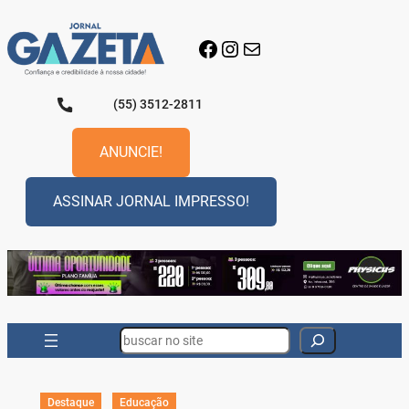
Pular
para
Facebook
Instagram
E-mail
o
conteúdo
(55) 3512-2811
ANUNCIE!
ASSINAR JORNAL IMPRESSO!
Search
Destaque
Educação