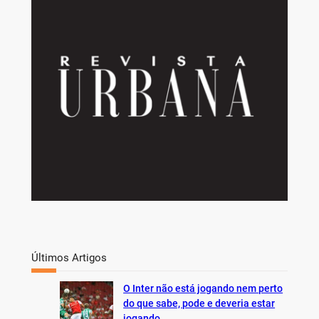
r
c
h
Últimos Artigos
O Inter não está jogando nem perto
do que sabe, pode e deveria estar
jogando