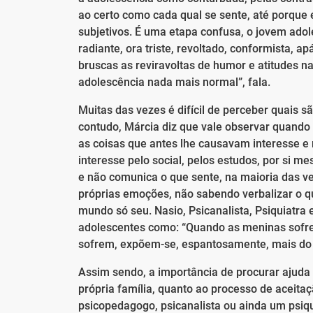
ao certo como cada qual se sente, até porque
subjetivos. É uma etapa confusa, o jovem adole
radiante, ora triste, revoltado, conformista, a
bruscas as reviravoltas de humor e atitudes n
adolescência nada mais normal”, fala.
Muitas das vezes é difícil de perceber quais s
contudo, Márcia diz que vale observar quando
as coisas que antes lhe causavam interesse e
interesse pelo social, pelos estudos, por si m
e não comunica o que sente, na maioria das 
próprias emoções, não sabendo verbalizar o q
mundo só seu. Nasio, Psicanalista, Psiquiatra
adolescentes como: “Quando as meninas sofre
sofrem, expõem-se, espantosamente, mais do q
Assim sendo, a importância de procurar ajuda
própria família, quanto ao processo de aceitaç
psicopedagogo, psicanalista ou ainda um psiqu