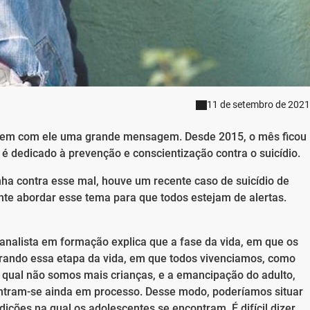
11 de setembro de 2021
vem com ele uma grande mensagem. Desde 2015, o mês ficou
 dedicado à prevenção e conscientização contra o suicídio.
 contra esse mal, houve um recente caso de suicídio de
te abordar esse tema para que todos estejam de alertas.
nalista em formação explica que a fase da vida, em que os
erando essa etapa da vida, em que todos vivenciamos, como
a qual não somos mais crianças, e a emancipação do adulto,
ontram-se ainda em processo. Desse modo, poderíamos situar
ições na qual os adolescentes se encontram. É difícil dizer