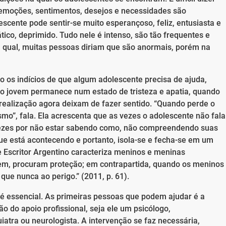
 emoções, sentimentos, desejos e necessidades são
scente pode sentir-se muito esperançoso, feliz, entusiasta e
pático, deprimido. Tudo nele é intenso, são tão frequentes e
a qual, muitas pessoas diriam que são anormais, porém na
ão os indícios de que algum adolescente precisa de ajuda,
 o jovem permanece num estado de tristeza e apatia, quando
 realização agora deixam de fazer sentido. “Quando perde o
esmo”, fala. Ela acrescenta que as vezes o adolescente não fala
vezes por não estar sabendo como, não compreendendo suas
ue está acontecendo e portanto, isola-se e fecha-se em um
 e Escritor Argentino caracteriza meninos e meninas
m, procuram proteção; em contrapartida, quando os meninos
ue nunca ao perigo.” (2011, p. 61).
 é essencial. As primeiras pessoas que podem ajudar é a
ão do apoio profissional, seja ele um psicólogo,
iatra ou neurologista. A intervenção se faz necessária,