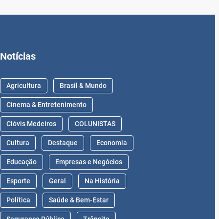
Notícias
Agricultura
Brasil & Mundo
Cinema & Entretenimento
Clóvis Medeiros
COLUNISTAS
Cultura
Destaque
Economia
Educação
Empresas e Negócios
Esporte
Geral
Na História
Política
Saúde & Bem-Estar