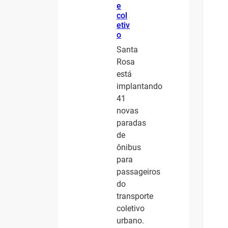
e
col
etiv
o
Santa
Rosa
está
implantando
41
novas
paradas
de
ônibus
para
passageiros
do
transporte
coletivo
urbano.