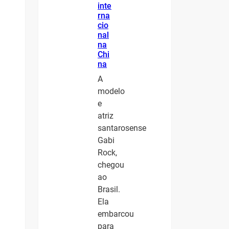
inte
rna
cio
nal
na
Chi
na
A
modelo
e
atriz
santarosense
Gabi
Rock,
chegou
ao
Brasil.
Ela
embarcou
para