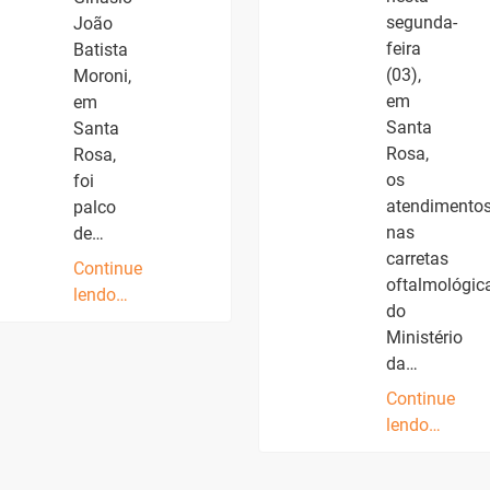
segunda-
João
feira
Batista
(03),
Moroni,
em
em
Santa
Santa
Rosa,
Rosa,
os
foi
atendimento
palco
nas
de…
carretas
Continue
oftalmológic
lendo…
do
Ministério
da…
Continue
lendo…