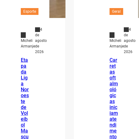
Esporte
Geral
4
4
de
de
agosto
agosto
Micheli
Micheli
de
de
Armanje
Armanje
2026
2026
Eta
Car
pa
ret
da
as
Lig
oft
a
alm
Nor
oló
oes
gic
te
as
de
inic
Vol
iam
eib
ate
ol
ndi
Ma
me
scu
nto