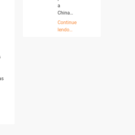
a
China…
Continue
lendo…
s
as