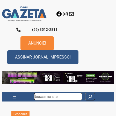
Pular
para
Facebook
Instagram
E-mail
o
conteúdo
(55) 3512-2811
ANUNCIE!
ASSINAR JORNAL IMPRESSO!
Search
Economia