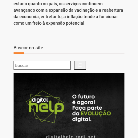
estado quanto no país, os serviços continuem
avançando com a expansão da vacinação e a reabertura
da economia, entretanto, a inflação tende a funcionar
como um freio à expansão potencial.
Buscar no site
S
e
a
r
c
h