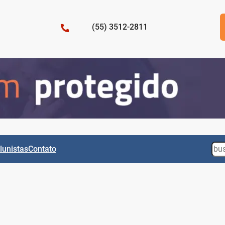
(55) 3512-2811
Sea
lunistas
Contato