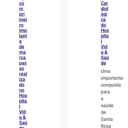
co
Car
m
diol
pri
ógi
mei
ca
ro
do
imp
Hos
lant
pita
e
l
de
Vid
ma
a &
rca
Saú
pas
de
so
Uma
real
importante
iza
do
conquista
no
para
Hos
a
pita
saúde
l
Vid
de
a &
Santa
Saú
Rosa