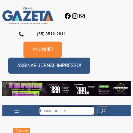
Pular
para
Facebook
Instagram
E-mail
o
conteúdo
(55) 3512-2811
ANUNCIE!
ASSINAR JORNAL IMPRESSO!
Search
Esporte