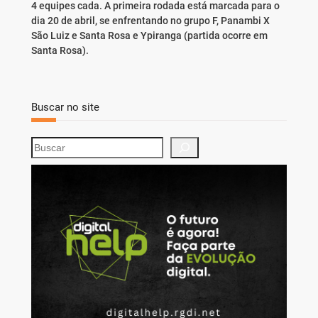
4 equipes cada. A primeira rodada está marcada para o
dia 20 de abril, se enfrentando no grupo F, Panambi X
São Luiz e Santa Rosa e Ypiranga (partida ocorre em
Santa Rosa).
Buscar no site
S
e
a
r
c
h