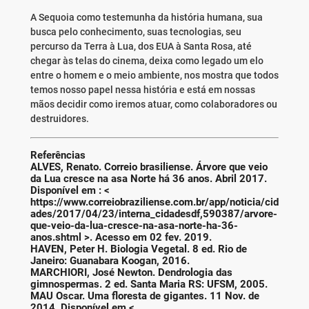
A Sequoia como testemunha da história humana, sua
busca pelo conhecimento, suas tecnologias, seu
percurso da Terra à Lua, dos EUA à Santa Rosa, até
chegar às telas do cinema, deixa como legado um elo
entre o homem e o meio ambiente, nos mostra que todos
temos nosso papel nessa história e está em nossas
mãos decidir como iremos atuar, como colaboradores ou
destruidores.
Referências
ALVES, Renato. Correio brasiliense. Árvore que veio
da Lua cresce na asa Norte há 36 anos. Abril 2017.
Disponível em : <
https://www.correiobraziliense.com.br/app/noticia/cid
ades/2017/04/23/interna_cidadesdf,590387/arvore-
que-veio-da-lua-cresce-na-asa-norte-ha-36-
anos.shtml >. Acesso em 02 fev. 2019.
HAVEN, Peter H. Biologia Vegetal. 8 ed. Rio de
Janeiro: Guanabara Koogan, 2016.
MARCHIORI, José Newton. Dendrologia das
gimnospermas. 2 ed. Santa Maria RS: UFSM, 2005.
MAU Oscar. Uma floresta de gigantes. 11 Nov. de
2014. Disponível em <