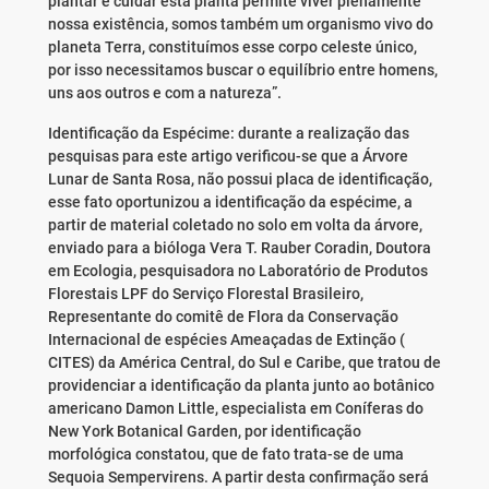
plantar e cuidar esta planta permite viver plenamente
nossa existência, somos também um organismo vivo do
planeta Terra, constituímos esse corpo celeste único,
por isso necessitamos buscar o equilíbrio entre homens,
uns aos outros e com a natureza”.
Identificação da Espécime: durante a realização das
pesquisas para este artigo verificou-se que a Árvore
Lunar de Santa Rosa, não possui placa de identificação,
esse fato oportunizou a identificação da espécime, a
partir de material coletado no solo em volta da árvore,
enviado para a bióloga Vera T. Rauber Coradin, Doutora
em Ecologia, pesquisadora no Laboratório de Produtos
Florestais LPF do Serviço Florestal Brasileiro,
Representante do comitê de Flora da Conservação
Internacional de espécies Ameaçadas de Extinção (
CITES) da América Central, do Sul e Caribe, que tratou de
providenciar a identificação da planta junto ao botânico
americano Damon Little, especialista em Coníferas do
New York Botanical Garden, por identificação
morfológica constatou, que de fato trata-se de uma
Sequoia Sempervirens. A partir desta confirmação será