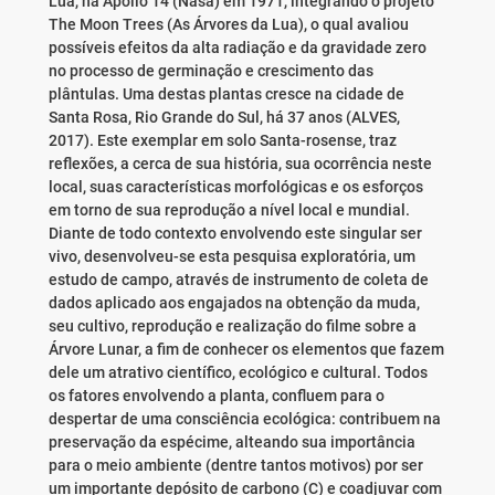
Lua, na Apollo 14 (Nasa) em 1971, integrando o projeto
The Moon Trees (As Árvores da Lua), o qual avaliou
possíveis efeitos da alta radiação e da gravidade zero
no processo de germinação e crescimento das
plântulas. Uma destas plantas cresce na cidade de
Santa Rosa, Rio Grande do Sul, há 37 anos (ALVES,
2017). Este exemplar em solo Santa-rosense, traz
reflexões, a cerca de sua história, sua ocorrência neste
local, suas características morfológicas e os esforços
em torno de sua reprodução a nível local e mundial.
Diante de todo contexto envolvendo este singular ser
vivo, desenvolveu-se esta pesquisa exploratória, um
estudo de campo, através de instrumento de coleta de
dados aplicado aos engajados na obtenção da muda,
seu cultivo, reprodução e realização do filme sobre a
Árvore Lunar, a fim de conhecer os elementos que fazem
dele um atrativo científico, ecológico e cultural. Todos
os fatores envolvendo a planta, confluem para o
despertar de uma consciência ecológica: contribuem na
preservação da espécime, alteando sua importância
para o meio ambiente (dentre tantos motivos) por ser
um importante depósito de carbono (C) e coadjuvar com