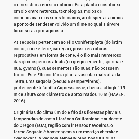
o eco sistema em seu entorno. Esta planta constitui-se
em elo entre natureza, tecnologias, meios de
comunicação e os seres humanos, ao despertar ânimos
a ponto de ser desenvolvido um filme no qual a árvore
lunar será a protagonista.
As sequoias pertencem ao Filo Coniferophyta (do latim
conus, cone e ferre, carregar), possui estruturas
reprodutivas em forma de cone, é o filo mais numeroso
das gimnospermas atuais (do grego semente, sperma e
nua, gymnos), suas sementes são nuas, não possuem
frutos. Este Filo contém a planta vascular mais alta da
Terra, uma sequoia (Sequoia sempervirens),
pertencente à família Cupressaceae, chega a atingir 115
m de altura com diâmetro de aproximados 10 m (HAVEN,
2016).
Originárias do clima úmido e frio das florestas pluviais
temperadas da costa litorânea Californiana e sudoeste
do Oregon (EUA), região com intensos nevoeiros, o
termo Sequoia é homenagem a um mestiço cherokee
(Sequoyah). A Sequoia sempervirens, possui alguns