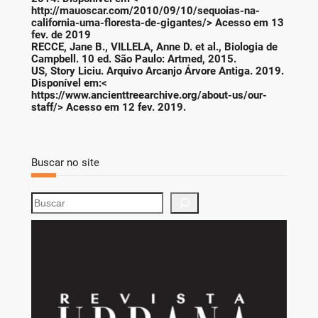
http://mauoscar.com/2010/09/10/sequoias-na-
california-uma-floresta-de-gigantes/> Acesso em 13
fev. de 2019
RECCE, Jane B., VILLELA, Anne D. et al., Biologia de
Campbell. 10 ed. São Paulo: Artmed, 2015.
US, Story Liciu. Arquivo Arcanjo Árvore Antiga. 2019.
Disponível em:<
https://www.ancienttreearchive.org/about-us/our-
staff/> Acesso em 12 fev. 2019.
Buscar no site
S
e
a
r
c
h