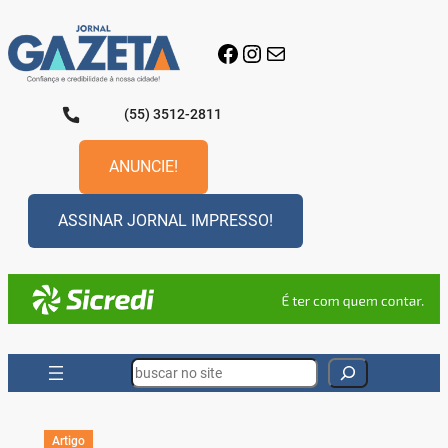
Pular
para
Facebook
Instagram
E-mail
o
conteúdo
(55) 3512-2811
ANUNCIE!
ASSINAR JORNAL IMPRESSO!
Search
Artigo