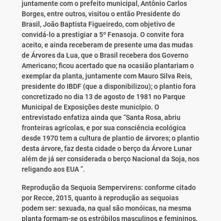
juntamente com o prefeito municipal, Antônio Carlos
Borges, entre outros, visitou o então Presidente do
Brasil, João Baptista Figueiredo, com objetivo de
convidá-lo a prestigiar a 5º Fenasoja. O convite fora
aceito, e ainda receberam de presente uma das mudas
de Árvores da Lua, que o Brasil recebera dos Governo
Americano; ficou acertado que na ocasião plantariam o
exemplar da planta, juntamente com Mauro Silva Reis,
presidente do IBDF (que a disponibilizou); o plantio fora
concretizado no dia 13 de agosto de 1981 no Parque
Municipal de Exposições deste município. O
entrevistado enfatiza ainda que “Santa Rosa, abriu
fronteiras agrícolas, e por sua consciência ecológica
desde 1970 tem a cultura de plantio de árvores; o plantio
desta árvore, faz desta cidade o berço da Árvore Lunar
além de já ser considerada o berço Nacional da Soja, nos
religando aos EUA ”.
Reprodução da Sequoia Sempervirens: conforme citado
por Recce, 2015, quanto à reprodução as sequoias
podem ser: sexuada, na qual são monóicas, na mesma
planta formam-se os estróbilos masculinos e femininos,