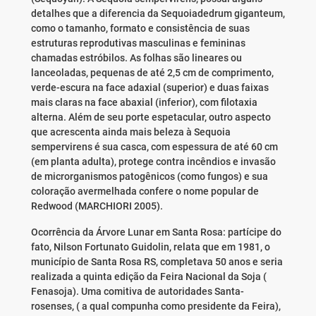
detalhes que a diferencia da Sequoiadedrum giganteum,
como o tamanho, formato e consistência de suas
estruturas reprodutivas masculinas e femininas
chamadas estróbilos. As folhas são lineares ou
lanceoladas, pequenas de até 2,5 cm de comprimento,
verde-escura na face adaxial (superior) e duas faixas
mais claras na face abaxial (inferior), com filotaxia
alterna. Além de seu porte espetacular, outro aspecto
que acrescenta ainda mais beleza à Sequoia
sempervirens é sua casca, com espessura de até 60 cm
(em planta adulta), protege contra incêndios e invasão
de microrganismos patogênicos (como fungos) e sua
coloração avermelhada confere o nome popular de
Redwood (MARCHIORI 2005).
Ocorrência da Árvore Lunar em Santa Rosa: partícipe do
fato, Nilson Fortunato Guidolin, relata que em 1981, o
município de Santa Rosa RS, completava 50 anos e seria
realizada a quinta edição da Feira Nacional da Soja (
Fenasoja). Uma comitiva de autoridades Santa-
rosenses, ( a qual compunha como presidente da Feira),