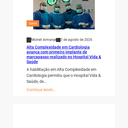
Geral
Micheli Armanje
7 de agosto de 2026
Alta Complexidade em Cardiologia
avança com primeiro implante de
marcapasso realizado no Hospital Vida &
Saúde
A habilitação em Alta Complexidade em
Cardiologia permitiu que o Hospital Vida &
Saúde, de…
Continue lendo…