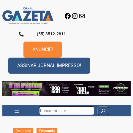
Pular
para
Facebook
Instagram
E-mail
o
conteúdo
(55) 3512-2811
ANUNCIE!
ASSINAR JORNAL IMPRESSO!
Search
Destaque
Economia