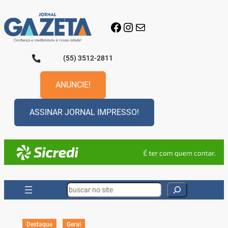
Pular
para
Facebook
Instagram
E-mail
o
conteúdo
(55) 3512-2811
ANUNCIE!
ASSINAR JORNAL IMPRESSO!
Search
Destaque
Geral