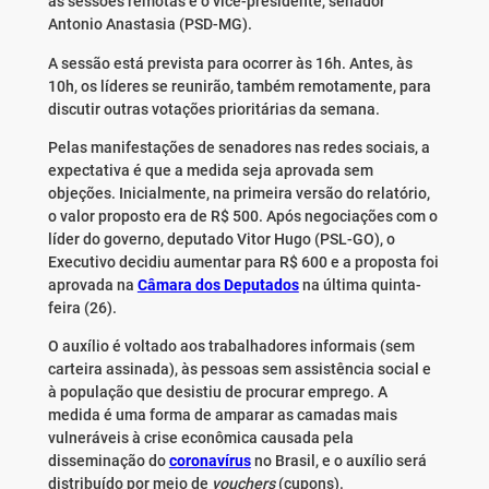
as sessões remotas é o vice-presidente, senador
Antonio Anastasia (PSD-MG).
A sessão está prevista para ocorrer às 16h. Antes, às
10h, os líderes se reunirão, também remotamente, para
discutir outras votações prioritárias da semana.
Pelas manifestações de senadores nas redes sociais, a
expectativa é que a medida seja aprovada sem
objeções. Inicialmente, na primeira versão do relatório,
o valor proposto era de R$ 500. Após negociações com o
líder do governo, deputado Vitor Hugo (PSL-GO), o
Executivo decidiu aumentar para R$ 600 e a proposta foi
aprovada na
Câmara dos Deputados
na última quinta-
feira (26).
O auxílio é voltado aos trabalhadores informais (sem
carteira assinada), às pessoas sem assistência social e
à população que desistiu de procurar emprego. A
medida é uma forma de amparar as camadas mais
vulneráveis à crise econômica causada pela
disseminação do
coronavírus
no Brasil, e o auxílio será
distribuído por meio de
vouchers
(cupons).