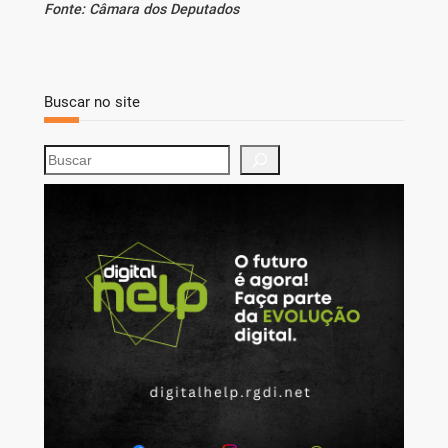
Fonte: Câmara dos Deputados
Buscar no site
S
e
a
r
c
h