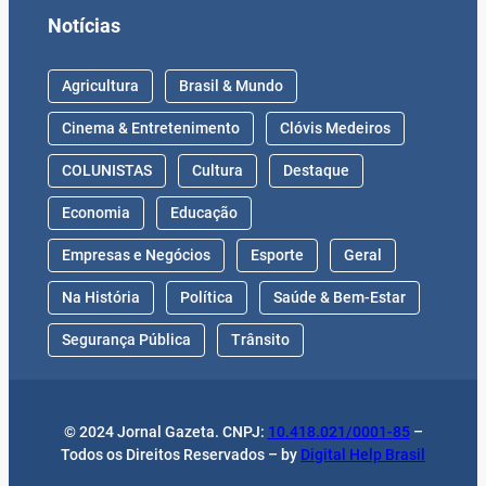
Notícias
Agricultura
Brasil & Mundo
Cinema & Entretenimento
Clóvis Medeiros
COLUNISTAS
Cultura
Destaque
Economia
Educação
Empresas e Negócios
Esporte
Geral
Na História
Política
Saúde & Bem-Estar
Segurança Pública
Trânsito
© 2024 Jornal Gazeta. CNPJ:
10.418.021/0001-85
–
Todos os Direitos Reservados – by
Digital Help Brasil