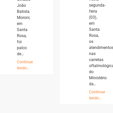
segunda-
João
feira
Batista
(03),
Moroni,
em
em
Santa
Santa
Rosa,
Rosa,
os
foi
atendimento
palco
nas
de…
carretas
Continue
oftalmológic
lendo…
do
Ministério
da…
Continue
lendo…