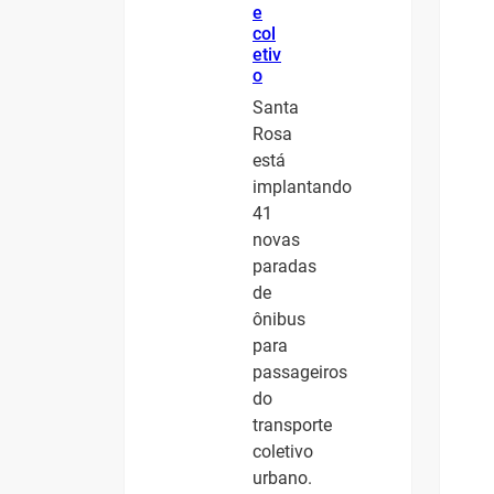
e
col
etiv
o
Santa
Rosa
está
implantando
41
novas
paradas
de
ônibus
para
passageiros
do
transporte
coletivo
urbano.