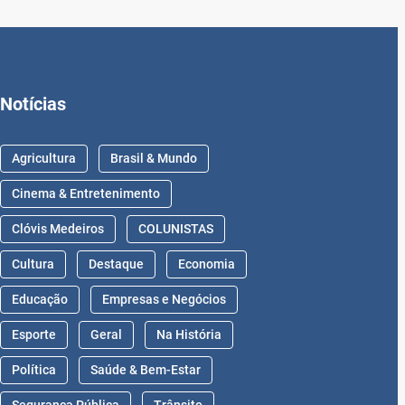
Notícias
Agricultura
Brasil & Mundo
Cinema & Entretenimento
Clóvis Medeiros
COLUNISTAS
Cultura
Destaque
Economia
Educação
Empresas e Negócios
Esporte
Geral
Na História
Política
Saúde & Bem-Estar