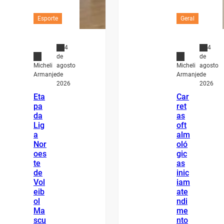
Esporte
Geral
4
4
de
de
agosto
agosto
Micheli
Micheli
de
de
Armanje
Armanje
2026
2026
Eta
Car
pa
ret
da
as
Lig
oft
a
alm
Nor
oló
oes
gic
te
as
de
inic
Vol
iam
eib
ate
ol
ndi
Ma
me
scu
nto