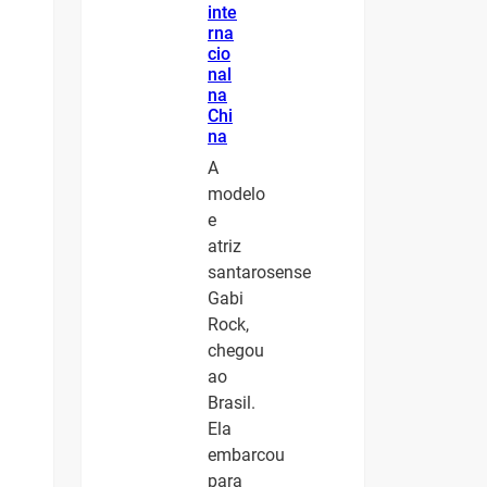
inte
rna
cio
nal
na
Chi
na
A
modelo
e
atriz
santarosense
Gabi
Rock,
chegou
ao
Brasil.
Ela
embarcou
para