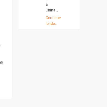
a
China…
Continue
lendo…
s
as