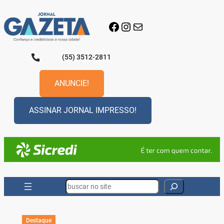
Pular
para
Facebook
Instagram
E-mail
o
conteúdo
(55) 3512-2811
ANUNCIE!
ASSINAR JORNAL IMPRESSO!
Search
Destaque