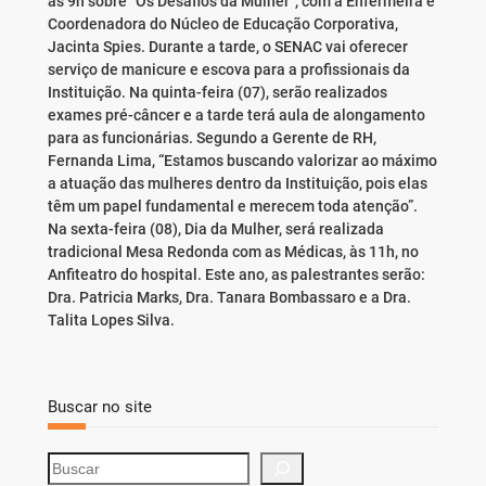
às 9h sobre “Os Desafios da Mulher”, com a Enfermeira e
Coordenadora do Núcleo de Educação Corporativa,
Jacinta Spies. Durante a tarde, o SENAC vai oferecer
serviço de manicure e escova para a profissionais da
Instituição. Na quinta-feira (07), serão realizados
exames pré-câncer e a tarde terá aula de alongamento
para as funcionárias. Segundo a Gerente de RH,
Fernanda Lima, “Estamos buscando valorizar ao máximo
a atuação das mulheres dentro da Instituição, pois elas
têm um papel fundamental e merecem toda atenção”.
Na sexta-feira (08), Dia da Mulher, será realizada
tradicional Mesa Redonda com as Médicas, às 11h, no
Anfiteatro do hospital. Este ano, as palestrantes serão:
Dra. Patricia Marks, Dra. Tanara Bombassaro e a Dra.
Talita Lopes Silva.
Buscar no site
S
e