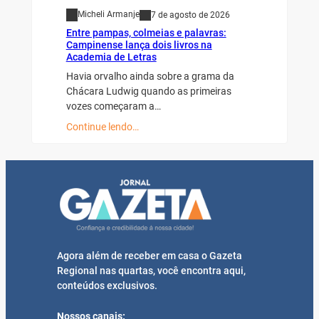
Micheli Armanje
7 de agosto de 2026
Entre pampas, colmeias e palavras:
Campinense lança dois livros na
Academia de Letras
Havia orvalho ainda sobre a grama da
Chácara Ludwig quando as primeiras
vozes começaram a…
Continue lendo…
Agora além de receber em casa o Gazeta
Regional nas quartas, você encontra aqui,
conteúdos exclusivos.
Nossos canais: