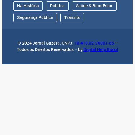
Na História
Política
Saúde & Bem-Estar
Segurança Pública
Trânsito
© 2024 Jornal Gazeta. CNPJ:
10.418.021/0001-85
–
Todos os Direitos Reservados – by
Digital Help Brasil