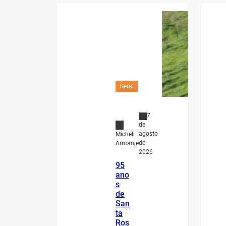
Geral
7
de
agosto
Micheli
de
Armanje
2026
95
ano
s
de
San
ta
Ros