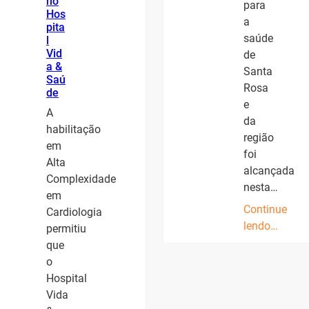
no
para
Hos
a
pita
saúde
l
Vid
de
a &
Santa
Saú
Rosa
de
e
A
da
habilitação
região
em
foi
Alta
alcançada
Complexidade
nesta…
em
Continue
Cardiologia
lendo…
permitiu
que
o
Hospital
Vida