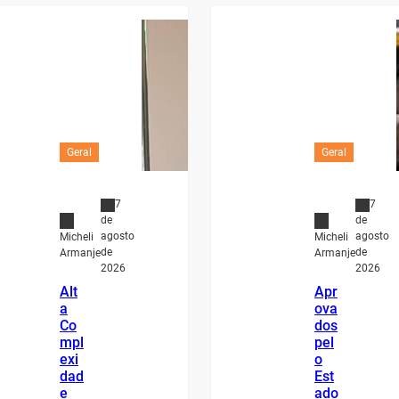
Geral
Geral
7
7
de
de
agosto
agosto
Micheli
Micheli
de
de
Armanje
Armanje
2026
2026
Alt
Apr
a
ova
Co
dos
mpl
pel
exi
o
dad
Est
e
ado