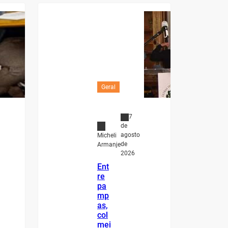
Geral
7
de
agosto
Micheli
de
Armanje
2026
Ent
re
pa
mp
as,
col
mei