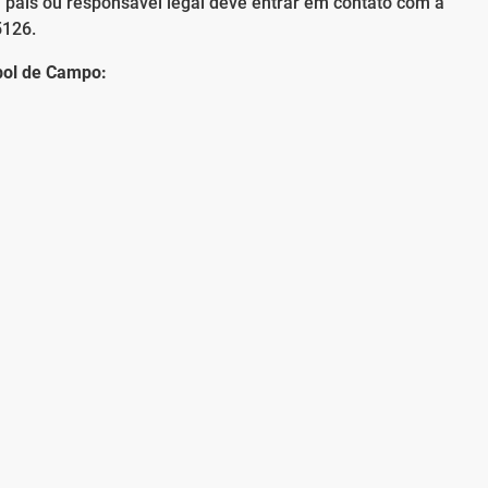
s, pais ou responsável legal deve entrar em contato com a
5126.
ebol de Campo: