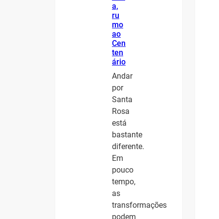
a,
ru
mo
ao
Cen
ten
ário
Andar
por
Santa
Rosa
está
bastante
diferente.
Em
pouco
tempo,
as
transformações
podem