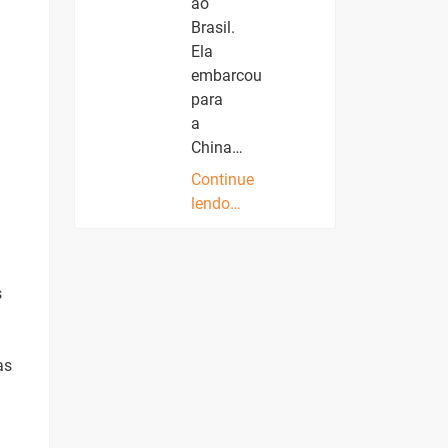
ao
Brasil.
Ela
embarcou
para
a
China…
Continue
lendo…
s
as