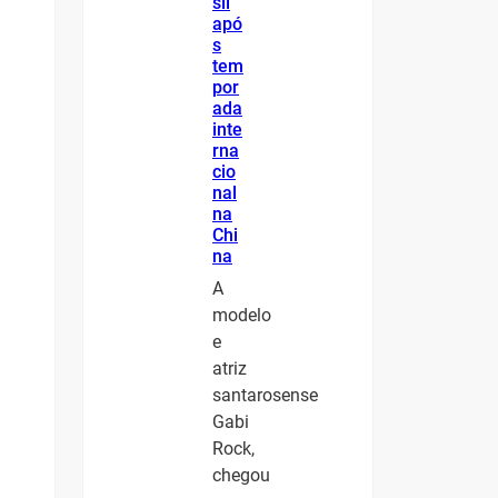
sil
apó
s
tem
por
ada
inte
rna
cio
nal
na
Chi
na
A
modelo
e
atriz
santarosense
Gabi
Rock,
chegou