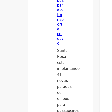
bus
par
a o
tra
nsp
ort
e
col
etiv
o
Santa
Rosa
está
implantando
41
novas
paradas
de
ônibus
para
passageiros