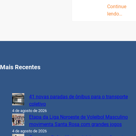
Continue
lendo…
Mais Recentes
41 novas paradas de ônibus para o transporte
coletivo
4 de agosto de 2026
Etapa da Liga Noroeste de Voleibol Masculino
movimenta Santa Rosa com grandes jogos
4 de agosto de 2026