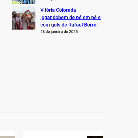
Vitória Colorada
jogandobem de pé em pé e
com gols de Rafael Borré!
28 de janeiro de 2025