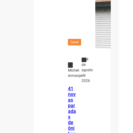
Geral
4
de
agosto
Micheli
de
Armanje
2026
41
nov
as
par
ada
s
de
ôni