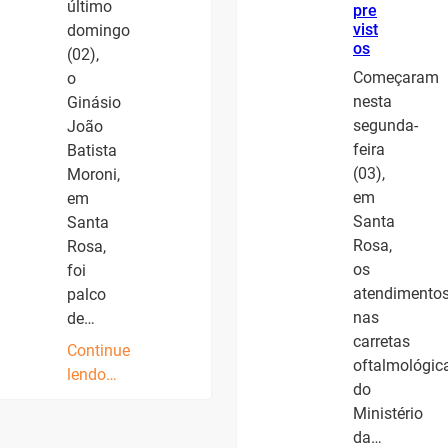
último
pre
vist
domingo
os
(02),
Começaram
o
nesta
Ginásio
segunda-
João
feira
Batista
(03),
Moroni,
em
em
Santa
Santa
Rosa,
Rosa,
os
foi
atendimento
palco
nas
de…
carretas
Continue
oftalmológic
lendo…
do
Ministério
da…