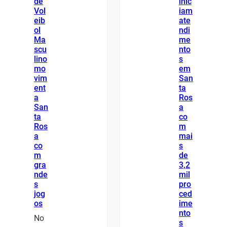
de
inic
Vol
iam
eib
ate
ol
ndi
Ma
me
scu
nto
lino
s
mo
em
vim
San
ent
ta
a
Ros
San
a
ta
co
Ros
m
a
mai
co
s
m
de
gra
3,2
nde
mil
s
pro
jog
ced
os
ime
nto
No
s