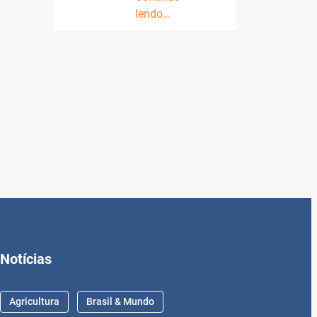
lendo…
Notícias
Agricultura
Brasil & Mundo