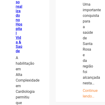
so
Uma
real
importante
iza
do
conquista
no
para
Hos
a
pita
saúde
l
Vid
de
a &
Santa
Saú
Rosa
de
e
A
da
habilitação
região
em
foi
Alta
alcançada
Complexidade
nesta…
em
Continue
Cardiologia
lendo…
permitiu
que