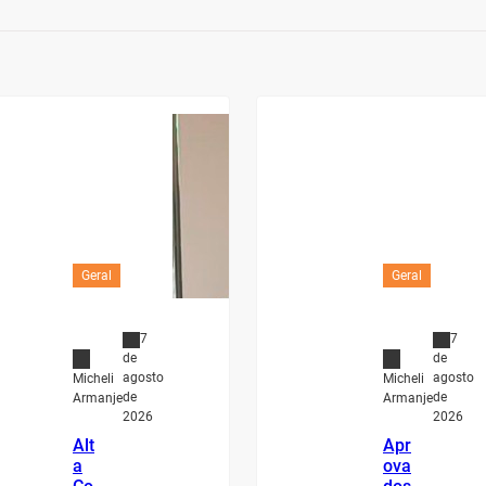
Geral
Geral
7
7
de
de
agosto
agosto
Micheli
Micheli
de
de
Armanje
Armanje
2026
2026
Alt
Apr
a
ova