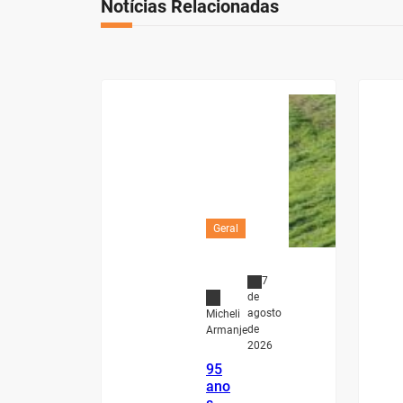
Notícias Relacionadas
Geral
7
de
agosto
Micheli
de
Armanje
2026
95
ano