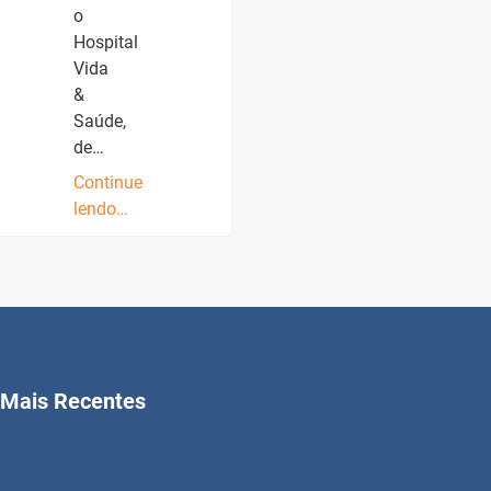
o
Hospital
Vida
&
Saúde,
de…
Continue
lendo…
Mais Recentes