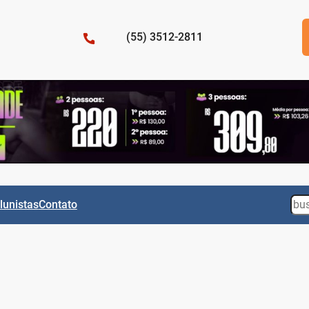
(55) 3512-2811
Sea
lunistas
Contato