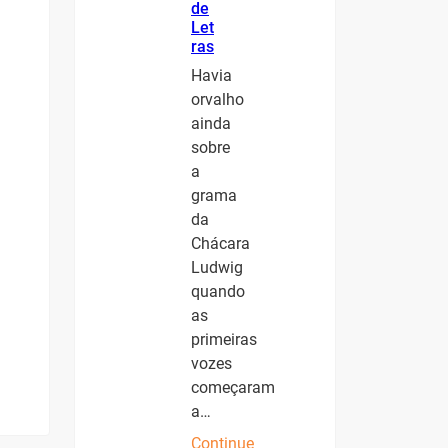
de
Let
ras
Havia
orvalho
ainda
sobre
a
grama
da
Chácara
Ludwig
quando
as
primeiras
vozes
começaram
a…
Continue