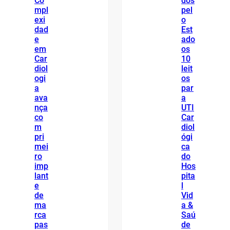
Co
dos
mpl
pel
exi
o
dad
Est
e
ado
em
os
Car
10
diol
leit
ogi
os
a
par
ava
a
nça
UTI
co
Car
m
diol
pri
ógi
mei
ca
ro
do
imp
Hos
lant
pita
e
l
de
Vid
ma
a &
rca
Saú
pas
de