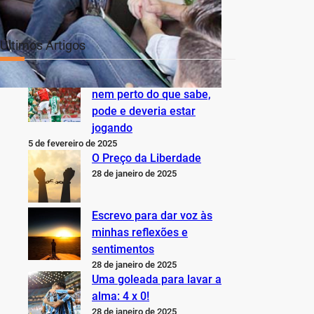
Últimos Artigos
O Inter não está jogando
nem perto do que sabe,
pode e deveria estar
jogando
5 de fevereiro de 2025
O Preço da Liberdade
28 de janeiro de 2025
Escrevo para dar voz às
minhas reflexões e
sentimentos
28 de janeiro de 2025
Uma goleada para lavar a
alma: 4 x 0!
28 de janeiro de 2025